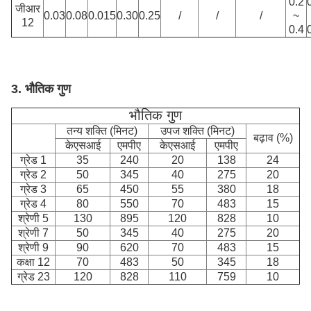
0.2
जीआर
0.03
0.08
0.015
0.30
0.25
/
/
/
~
12
0.4
3. भौतिक गुण
भौतिक गुण
तन्य शक्ति (मिनट)
उपज शक्ति (मिनट)
बढ़ाव (%)
केएसआई
एमपीए
केएसआई
एमपीए
ग्रेड 1
35
240
20
138
24
ग्रेड 2
50
345
40
275
20
ग्रेड 3
65
450
55
380
18
ग्रेड 4
80
550
70
483
15
श्रेणी 5
130
895
120
828
10
श्रेणी 7
50
345
40
275
20
श्रेणी 9
90
620
70
483
15
कक्षा 12
70
483
50
345
18
ग्रेड 23
120
828
110
759
10