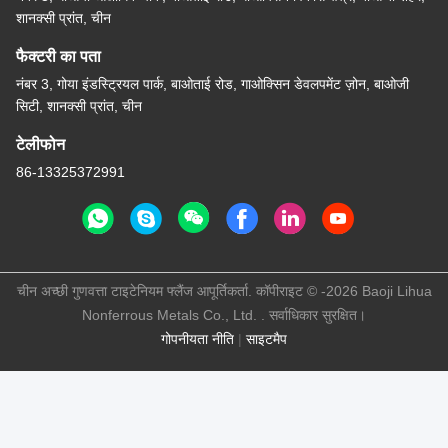
शानक्सी प्रांत, चीन
फैक्टरी का पता
नंबर 3, गोया इंडस्ट्रियल पार्क, बाओताई रोड, गाओक्सिन डेवलपमेंट ज़ोन, बाओजी
सिटी, शानक्सी प्रांत, चीन
टेलीफोन
86-13325372991
चीन अच्छी गुणवत्ता टाइटेनियम फ्लैंज आपूर्तिकर्ता. कॉपीराइट © -2026 Baoji Lihua
Nonferrous Metals Co., Ltd. . सर्वाधिकार सुरक्षित।
गोपनीयता नीति
|
साइटमैप