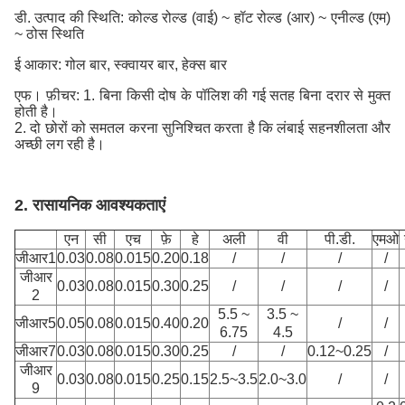
डी. उत्पाद की स्थिति: कोल्ड रोल्ड (वाई) ~ हॉट रोल्ड (आर) ~ एनील्ड (एम)
~ ठोस स्थिति
ई आकार: गोल बार, स्क्वायर बार, हेक्स बार
एफ। फ़ीचर: 1. बिना किसी दोष के पॉलिश की गई सतह बिना दरार से मुक्त
होती है।
2. दो छोरों को समतल करना सुनिश्चित करता है कि लंबाई सहनशीलता और
अच्छी लग रही है।
2. रासायनिक आवश्यकताएं
एन
सी
एच
फ़े
हे
अली
वी
पी.डी.
एमओ
जीआर1
0.03
0.08
0.015
0.20
0.18
/
/
/
/
जीआर
0.03
0.08
0.015
0.30
0.25
/
/
/
/
2
5.5 ~
3.5 ~
जीआर5
0.05
0.08
0.015
0.40
0.20
/
/
6.75
4.5
जीआर7
0.03
0.08
0.015
0.30
0.25
/
/
0.12~0.25
/
जीआर
0.03
0.08
0.015
0.25
0.15
2.5~3.5
2.0~3.0
/
/
9