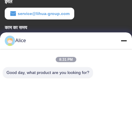
ईमेल
service@lihua-group.com
काम का समय
8:30-18:00
Alice
हमारा पता
8:31 PM
कंपनी का पता
नंबर 3, गाओया औद्योगिक पार्क, बाओताई रोड, गाओक्सिन विकास क्षेत्र, बाओजी शहर,
Good day, what product are you looking for?
शानक्सी प्रांत, चीन
फैक्टरी का पता
नंबर 3, गोया इंडस्ट्रियल पार्क, बाओताई रोड, गाओक्सिन डेवलपमेंट ज़ोन, बाओजी
सिटी, शानक्सी प्रांत, चीन
टेलीफोन
86-13325372991