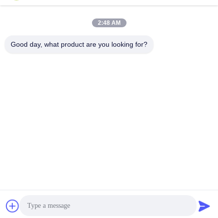
हमारा पता
2:48 AM
कंपनी का पता
नंबर 3, गाओया औद्योगिक पार्क, बाओताई रोड, गाओक्सिन विकास क्षेत्र, बाओजी शहर,
Good day, what product are you looking for?
शानक्सी प्रांत, चीन
फैक्टरी का पता
नंबर 3, गोया इंडस्ट्रियल पार्क, बाओताई रोड, गाओक्सिन डेवलपमेंट ज़ोन, बाओजी
सिटी, शानक्सी प्रांत, चीन
टेलीफोन
86-13325372991
चीन अच्छी गुणवत्ता टाइटेनियम फ्लैंज आपूर्तिकर्ता. कॉपीराइट © -2026 Baoji Lihua
Nonferrous Metals Co., Ltd. . सर्वाधिकार सुरक्षित।
गोपनीयता नीति
|
साइटमैप