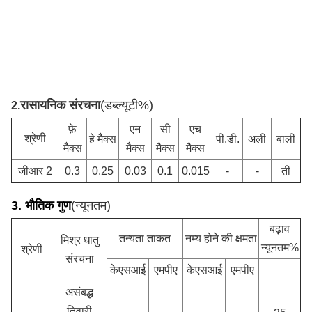
रासायनिक संरचना
(डब्ल्यूटी%)
2.
फ़े
एन
सी
एच
श्रेणी
हे मैक्स
पी.डी.
अली
बाली
मैक्स
मैक्स
मैक्स
मैक्स
जीआर 2
0.3
0.25
0.03
0.1
0.015
-
-
ती
3. भौतिक गुण
(न्यूनतम)
बढ़ाव
तन्यता ताकत
नम्य होने की क्षमता
मिश्र धातु
न्यूनतम%
श्रेणी
संरचना
केएसआई
एमपीए
केएसआई
एमपीए
असंबद्ध
तिवारी