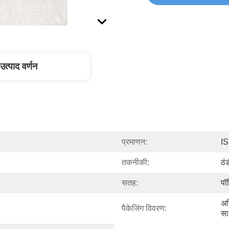
उत्पाद वर्णन
प्रमाणन:
I
तकनीकी:
ठं
सतह:
पॉ
अत
पैकेजिंग विवरण:
सा