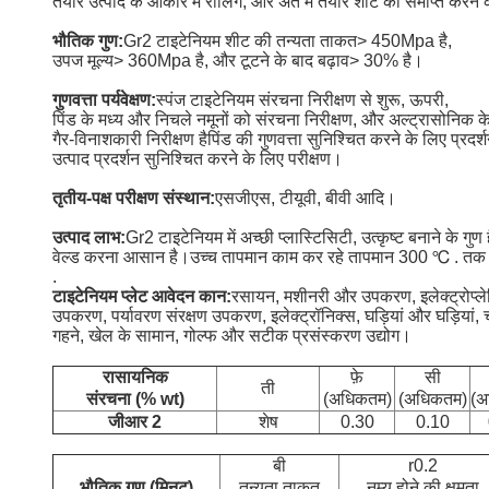
तैयार उत्पाद के आकार में रोलिंग, और अंत में तैयार शीट को समाप्त क
भौतिक गुण:
Gr2 टाइटेनियम शीट की तन्यता ताकत> 450Mpa है,
उपज मूल्य> 360Mpa है, और टूटने के बाद बढ़ाव> 30% है।
गुणवत्ता पर्यवेक्षण:
स्पंज टाइटेनियम संरचना निरीक्षण से शुरू, ऊपरी,
पिंड के मध्य और निचले नमूनों को संरचना निरीक्षण, और अल्ट्रासोनिक क
गैर-विनाशकारी निरीक्षण है
पिंड की गुणवत्ता सुनिश्चित करने के लिए प्रदर
उत्पाद प्रदर्शन सुनिश्चित करने के लिए परीक्षण।
तृतीय-पक्ष परीक्षण संस्थान:
एसजीएस, टीयूवी, बीवी आदि।
उत्पाद लाभ:
Gr2 टाइटेनियम में अच्छी प्लास्टिसिटी, उत्कृष्ट बनाने के गुण 
वेल्ड करना आसान है।उच्च तापमान काम कर रहे तापमान 300 ℃ . तक 
.
टाइटेनियम प्लेट आवेदन कान:
रसायन, मशीनरी और उपकरण, इलेक्ट्रोप्ले
उपकरण, पर्यावरण संरक्षण उपकरण, इलेक्ट्रॉनिक्स, घड़ियां और घड़ियां, च
गहने, खेल के सामान, गोल्फ और सटीक प्रसंस्करण उद्योग।
रासायनिक
फ़े
सी
ती
संरचना (% wt)
(अधिकतम)
(अधिकतम)
(अ
जीआर 2
शेष
0.30
0.10
बी
r0.2
भौतिक गुण (मिनट)
तन्यता ताकत
नम्य होने की क्षमता