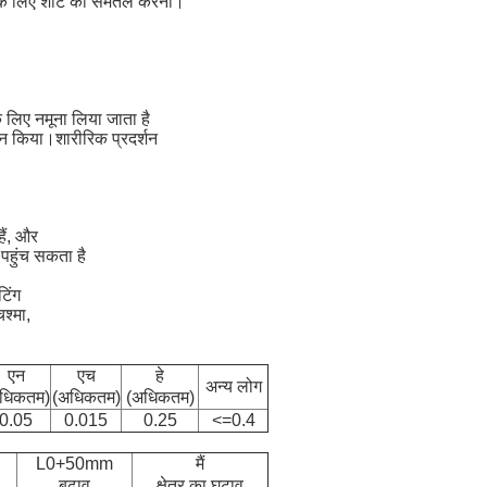
रने के लिए शीट को समतल करना।
े लिए नमूना लिया जाता है
्शन किया।शारीरिक प्रदर्शन
हैं, और
पहुंच सकता है
टिंग
श्मा,
एन
एच
हे
अन्य लोग
धिकतम)
(अधिकतम)
(अधिकतम)
0.05
0.015
0.25
<=0.4
L0+50mm
मैं
बढ़ाव
क्षेत्र का घटाव