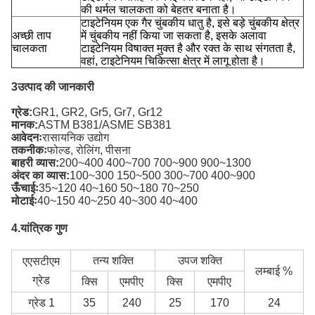
की थर्मल चालकता को बेहतर बनाता है।
टाइटेनियम एक गैर चुंबकीय धातु है, इसे बड़े चुंबकीय क्षेत्र
अच्छी ताप
में चुंबकीय नहीं किया जा सकता है, इसके अलावा
चालकता
टाइटेनियम विषाक्त मुक्त है और रक्त के साथ संगतता है,
वहां, टाइटेनियम चिकित्सा क्षेत्र में लागू होता है।
3उत्पाद की जानकारी
ग्रेड:
GR1, GR2, Gr5, Gr7, Gr12
मानक:
ASTM B381/ASME SB381
आवेदनः
रासायनिक उद्योग
तकनीकः
फोल्ड, रोलिंग, पीसना
बाहरी व्यास:
200~400 400~700 700~900 900~1300
अंदर का व्यास:
100~300 150~500 300~700 400~900
ऊँचाईः
35~120 40~160 50~180 70~250
मोटाईः
40~150 40~250 40~300 40~400
4.
यांत्रिक गुण
तन्य शक्ति
उपज शक्ति
एएसटीएम
लम्बाई %
ग्रेड
क्सि
एमपीए
क्सि
एमपीए
ग्रेड 1
35
240
25
170
24