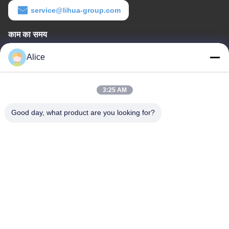
service@lihua-group.com
काम का समय
8:30-18:00
Alice
हमारा पता
3:25 AM
कंपनी का पता
नंबर 3, गाओया औद्योगिक पार्क, बाओताई रोड, गाओक्सिन विकास क्षेत्र, बाओजी शहर,
Good day, what product are you looking for?
शानक्सी प्रांत, चीन
फैक्टरी का पता
नंबर 3, गोया इंडस्ट्रियल पार्क, बाओताई रोड, गाओक्सिन डेवलपमेंट ज़ोन, बाओजी
सिटी, शानक्सी प्रांत, चीन
टेलीफोन
86-13325372991