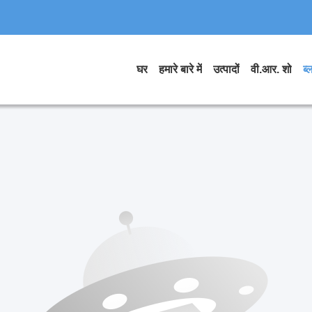
घर
हमारे बारे में
उत्पादों
वी.आर. शो
ब्