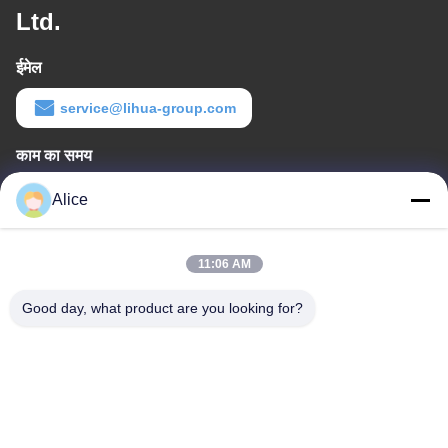
Ltd.
ईमेल
service@lihua-group.com
काम का समय
8:30-18:00
Alice
हमारा पता
11:06 AM
कंपनी का पता
नंबर 3, गाओया औद्योगिक पार्क, बाओताई रोड, गाओक्सिन विकास क्षेत्र, बाओजी शहर,
Good day, what product are you looking for?
शानक्सी प्रांत, चीन
फैक्टरी का पता
नंबर 3, गोया इंडस्ट्रियल पार्क, बाओताई रोड, गाओक्सिन डेवलपमेंट ज़ोन, बाओजी
सिटी, शानक्सी प्रांत, चीन
टेलीफोन