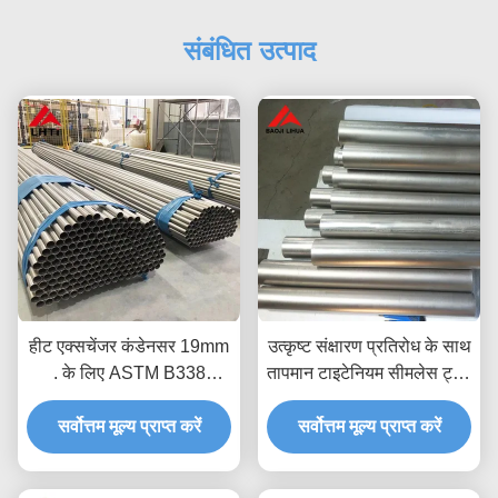
संबंधित उत्पाद
हीट एक्सचेंजर कंडेनसर 19mm
उत्कृष्ट संक्षारण प्रतिरोध के साथ
. के लिए ASTM B338
तापमान टाइटेनियम सीमलेस ट्यूब
टाइटेनियम सीमलेस ट्यूब
GR1 GR2 GR3 GR4 GR5
सर्वोत्तम मूल्य प्राप्त करें
सर्वोत्तम मूल्य प्राप्त करें
GR7 GR9 GR12