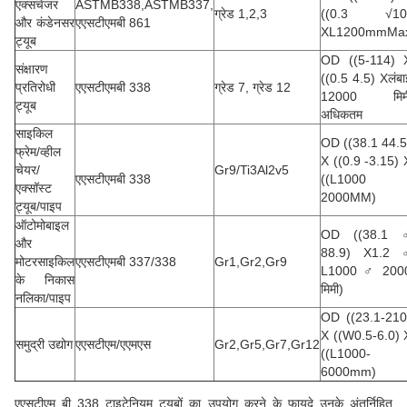
एक्सचेंजर
ASTMB338,ASTMB337,
ग्रेड 1,2,3
((0.3 √10
और कंडेनसर
एएसटीएमबी 861
XL1200mmMa
ट्यूब
OD ((5-114) 
संक्षारण
((0.5 ️4.5) Xलंबा
प्रतिरोधी
एएसटीएमबी 338
ग्रेड 7, ग्रेड 12
12000 मिम
ट्यूब
अधिकतम
साइकिल
OD ((38.1 ️44.5
फ्रेम/व्हील
X ((0.9 ️-3.15) 
चेयर/
Gr9/Ti3Al2v5
एएसटीएमबी 338
((L1000
एक्सॉस्ट
️2000MM)
ट्यूब/पाइप
ऑटोमोबाइल
OD ((38.1 
और
88.9) X1.2 
मोटरसाइकिल
एएसटीएमबी 337/338
Gr1,Gr2,Gr9
L1000 ♂ 200
के निकास
मिमी)
नलिका/पाइप
OD ((23.1-210
X ((W0.5-6.0) 
समुद्री उद्योग
एएसटीएम/एएमएस
Gr2,Gr5,Gr7,Gr12
((L1000-
6000mm)
एएसटीएम बी 338 टाइटेनियम ट्यूबों का उपयोग करने के फायदे उनके अंतर्निहित